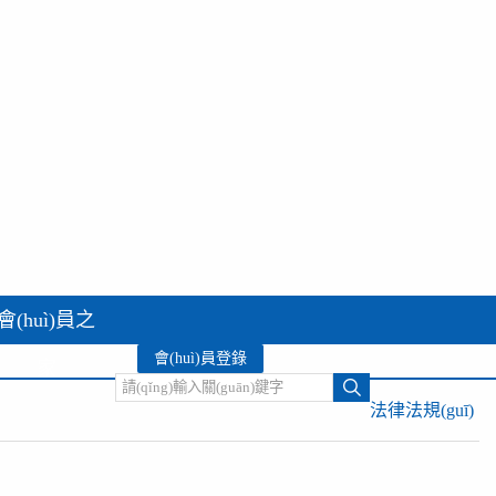
會(huì)員之
會(huì)員登錄
家
法律法規(guī)