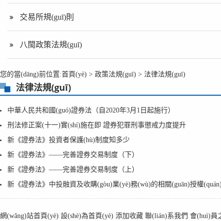
交易所規(guī)則
八閩政策法規(guī)
您的當(dāng)前位置:
首頁(yè)
>
政策法規(guī)
>
法律法規(guī)
法律法規(guī)
中華人民共和國(guó)證券法（自2020年3月1日起施行）
刑法修正案(十一)實(shí)施在即 證券犯罪刑事懲戒力度提升
新《證券法》投資者保護(hù)制度知多少
新《證券法》——完善證券交易制度（下）
新《證券法》——完善證券交易制度（上）
新《證券法》中投融資及收購(gòu)業(yè)務(wù)的相關(guān)授權(quá
網(wǎng)站首頁(yè)
設(shè)為首頁(yè)
添加收藏
聯(lián)系我們
會(huì)