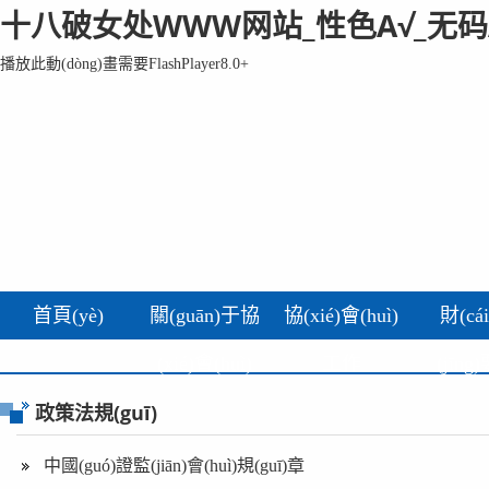
十八破女处WWW网站_性色A√_无码
播放此動(dòng)畫需要FlashPlayer8.0+
首頁(yè)
關(guān)于協
協(xié)會(huì)
財(cá
(xié)會(huì)
工作
(jīng
政策法規(guī)
中國(guó)證監(jiān)會(huì)規(guī)章