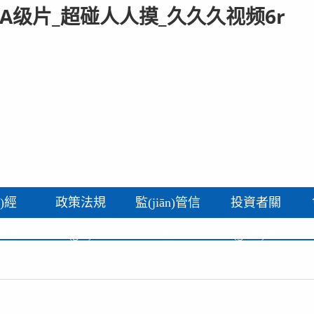
A级片_超碰人人摸_久久久视频6r
i)經
政策法規
監(jiān)管信
投資者關
)要聞
(guī)
息
(guān)系