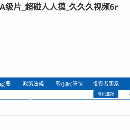
A级片_超碰人人摸_久久久视频6r
ng)要
政策法規
監(jiān)管信
投資者關系
會員登錄
(guī)
息