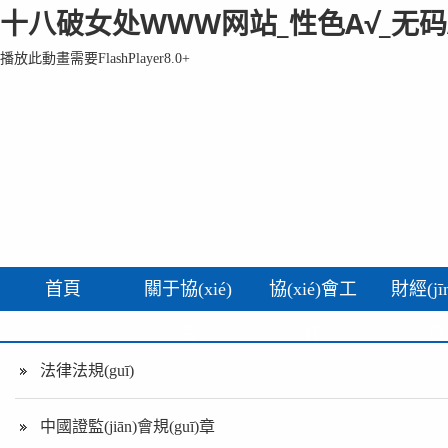
十八破女处WWW网站_性色A√_无码
播放此動畫需要FlashPlayer8.0+
首頁
關于協(xié)
協(xié)會工
財經(jī
會
作
聞
法律法規(guī)
中國證監(jiān)會規(guī)章