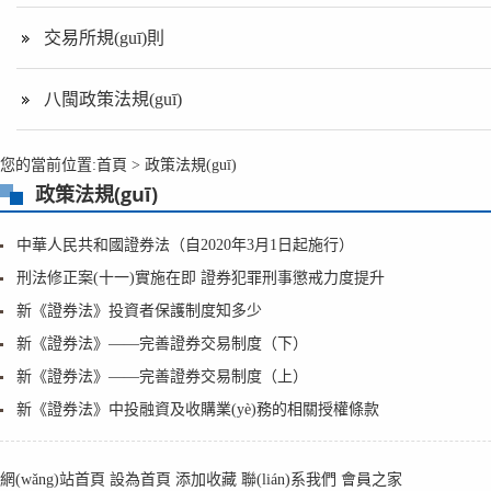
交易所規(guī)則
八閩政策法規(guī)
您的當前位置:
首頁
>
政策法規(guī)
政策法規(guī)
中華人民共和國證券法（自2020年3月1日起施行）
刑法修正案(十一)實施在即 證券犯罪刑事懲戒力度提升
新《證券法》投資者保護制度知多少
新《證券法》——完善證券交易制度（下）
新《證券法》——完善證券交易制度（上）
新《證券法》中投融資及收購業(yè)務的相關授權條款
網(wǎng)站首頁
設為首頁
添加收藏
聯(lián)系我們
會員之家